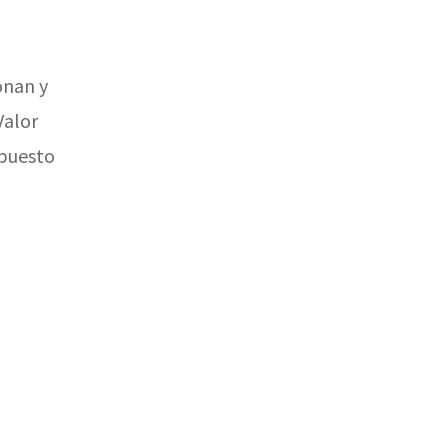
onan y
Valor
mpuesto