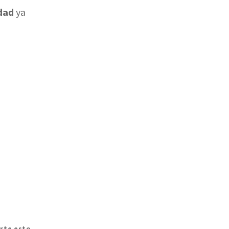
dad
ya
te esto