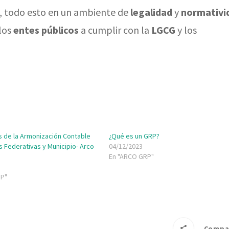
, todo esto en un ambiente de
legalidad
y
normativi
 los
entes públicos
a cumplir con la
LGCG
y los
s de la Armonización Contable
¿Qué es un GRP?
 Federativas y Municipio- Arco
04/12/2023
En "ARCO GRP"
RP"
Compar