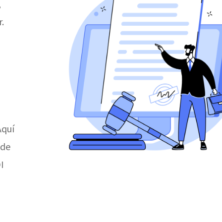
,
.
Aquí
 de
I