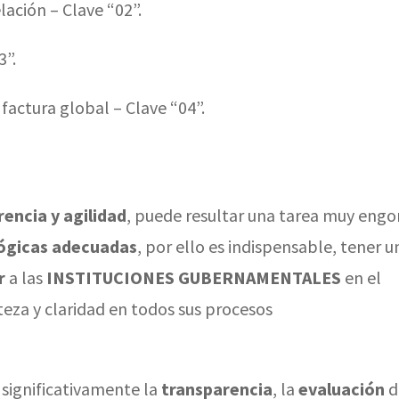
ación – Clave “02”.
3”.
factura global – Clave “04”.
encia y agilidad
, puede resultar una tarea muy engor
ógicas adecuadas
, por ello es indispensable, tener u
r
a las
INSTITUCIONES GUBERNAMENTALES
en el
eza y claridad en todos sus procesos
significativamente la
transparencia
, la
evaluación
d